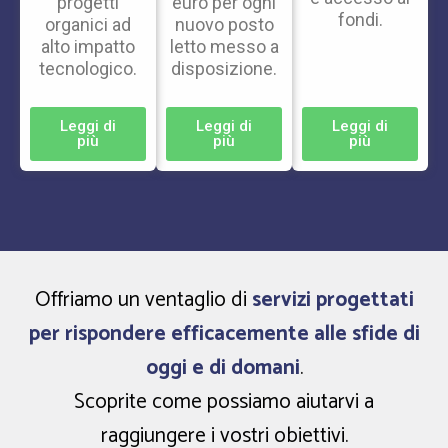
progetti
euro per ogni
fondi.
organici ad
nuovo posto
alto impatto
letto messo a
tecnologico.
disposizione.
Leggi di
Leggi di
Leggi di
più
più
più
Offriamo un ventaglio di
servizi progettati
per rispondere efficacemente alle sfide di
oggi e di domani
.
Scoprite come possiamo aiutarvi a
raggiungere i vostri obiettivi.