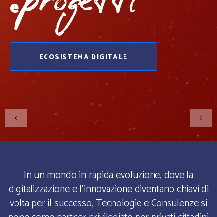
progetti
opportunità
Be
nel
e
che contan
SCOPRI DI PIÙ
ECOSISTEMA DIGITALE
CHI SIAMO
UNISCITI AL 
GUARD
<
>
In un mondo in rapida evoluzione, dove la
digitalizzazione e l'innovazione diventano chiavi di
volta per il successo, Tecnologie e Consulenze si