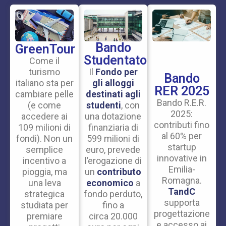
Bando
GreenTour
Studentato
Come il
turismo
Il
Fondo per
Bando
italiano sta per
gli alloggi
RER 2025
cambiare pelle
destinati agli
Bando R.E.R.
(e come
studenti
, con
2025:
accedere ai
una dotazione
contributi fino
109 milioni di
finanziaria di
al 60% per
fondi). Non un
599 milioni di
startup
semplice
euro, prevede
innovative in
incentivo a
l’erogazione di
Emilia-
pioggia, ma
un
contributo
Romagna.
una leva
economico
a
TandC
strategica
fondo perduto,
supporta
studiata per
fino a
progettazione
premiare
circa 20.000
e accesso ai