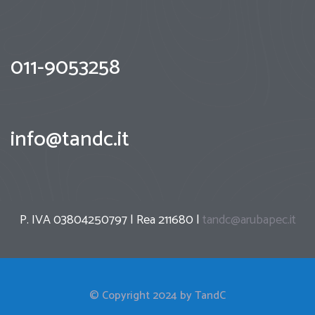
011-9053258
info@tandc.it
P. IVA 03804250797 | Rea 211680 |
tandc@arubapec.it
© Copyright 2024 by TandC