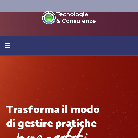
connes
Trasforma il modo
Soluzioni per
insieme, cr
Horus
di gestire pratiche
trasformare le sfide 
ACADEMY Tand
L'Ecos