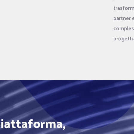
trasform
partner 
comples
progettu
iattaforma,