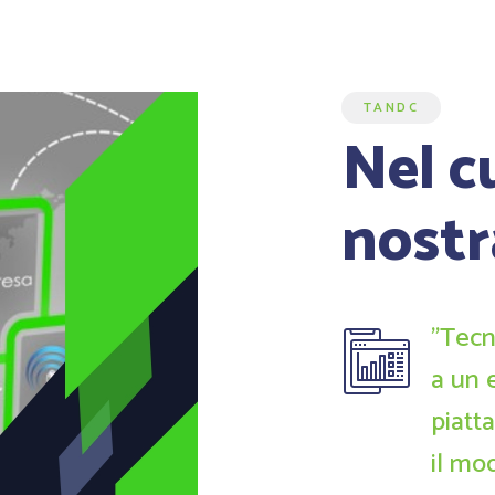
TANDC
Nel c
nostr
"Tecn
a un 
piatt
il mo