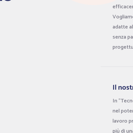
efficace
Vogliamo 
adatte a
senza pa
progettua
Il nos
In "Tec
nel poter
lavoro p
più di u